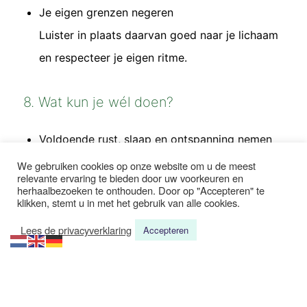
Je eigen grenzen negeren
Luister in plaats daarvan goed naar je lichaam
en respecteer je eigen ritme.
8. Wat kun je wél doen?
Voldoende rust, slaap en ontspanning nemen
We gebruiken cookies op onze website om u de meest
relevante ervaring te bieden door uw voorkeuren en
Dagdromen, mediteren en creatief bezig zijn
herhaalbezoeken te onthouden. Door op "Accepteren" te
klikken, stemt u in met het gebruik van alle cookies.
Lees de privacyverklaring
Regelmatig de natuur in gaan
Accepteren
Grenzen aangeven en steun zoeken bij
gelijkgestemden