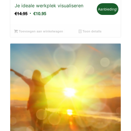
Je ideale werkplek visualiseren
Aanbieding!
Oorspronkelijke
Huidige
€
14.95
€
10.95
prijs
prijs
was:
is:
Toevoegen aan winkelwagen
Toon details
€14.95.
€10.95.