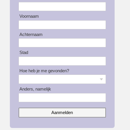
Voornaam
Achternaam
Stad
Hoe heb je me gevonden?
Anders, namelijk
Aanmelden