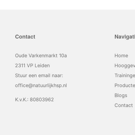
Contact
Navigat
Oude Varkenmarkt 10a
Home
2311 VP Leiden
Hooggev
Stuur een email naar:
Training
office@natuurlijkhsp.nl
Product
Blogs
K.v.K.: 80803962
Contact