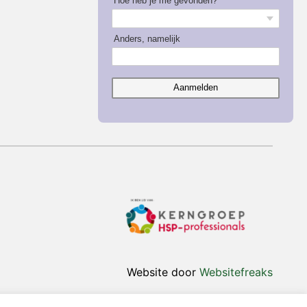
Hoe heb je me gevonden?
Anders, namelijk
Aanmelden
Website door
Websitefreaks