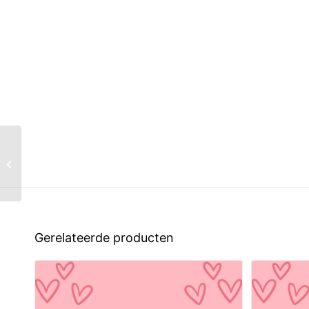
Leven met
hooggevoeligheid – het
werkboek
Gerelateerde producten