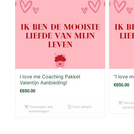
I love me Coaching Pakket
“I love 
Valentijn Aanbieding!
€
650.00
€
650.00
Toevoe
Toevoegen aan
Toon details
winkel
winkelwagen