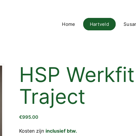
Home
Hartveld
Susa
HSP Werkfi
Traject
€
995.00
Kosten zijn
inclusief btw.