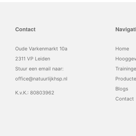
Contact
Navigat
Oude Varkenmarkt 10a
Home
2311 VP Leiden
Hooggev
Stuur een email naar:
Training
office@natuurlijkhsp.nl
Product
Blogs
K.v.K.: 80803962
Contact