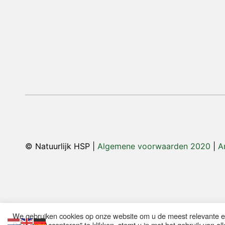
© Natuurlijk HSP |
Algemene voorwaarden 2020
|
A
We gebruiken cookies op onze website om u de meest relevante e
Door op "Accepteren" te klikken, stemt u in met het gebruik van all