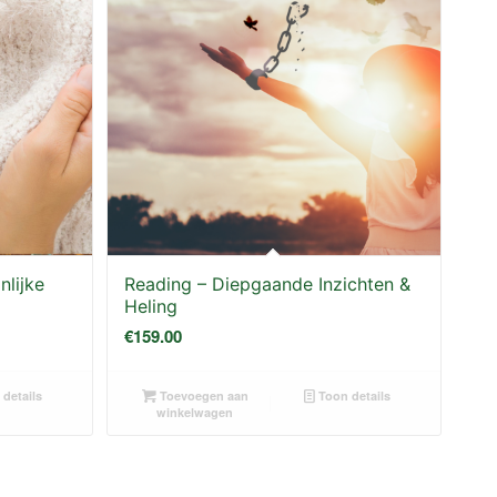
nlijke
Reading – Diepgaande Inzichten &
Heling
€
159.00
details
Toevoegen aan
Toon details
winkelwagen