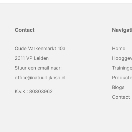
Contact
Navigat
Oude Varkenmarkt 10a
Home
2311 VP Leiden
Hooggev
Stuur een email naar:
Training
office@natuurlijkhsp.nl
Product
Blogs
K.v.K.: 80803962
Contact