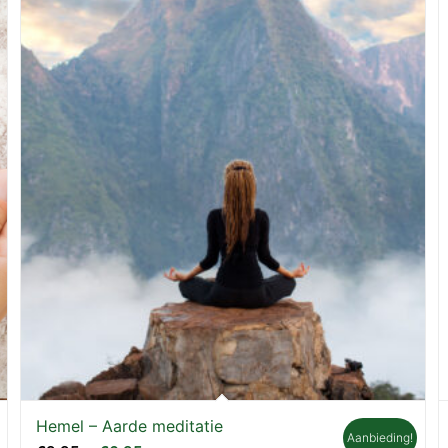
Hemel – Aarde meditatie
Aanbieding!
Oorspronkelijke
Huidige