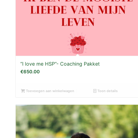
“I love me HSP”- Coaching Pakket
€
650.00
Toevoegen aan winkelwagen
Toon details