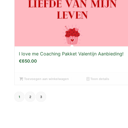
I love me Coaching Pakket Valentijn Aanbieding!
€
650.00
Toevoegen aan winkelwagen
Toon details
2
3
1