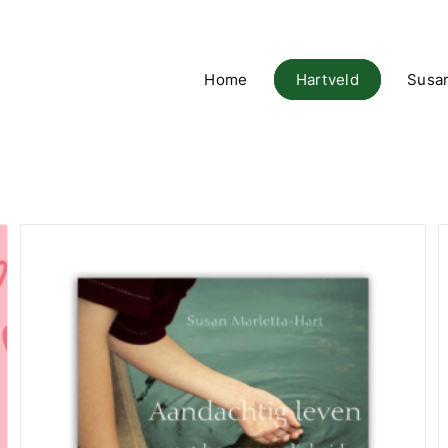
Home
Hartveld
Susa