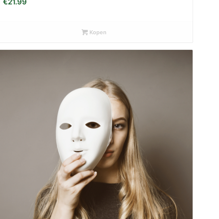
€
21.99
Kopen