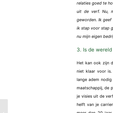
relaties goed te h
uit de verf. Nu, m
geworden. Ik geef 
ik stap voor stap 
nu mijn eigen bedri
3. Is de wereld
Het kan ook zijn d
niet klaar voor i
lange adem nodig 
maatschappij, de p
je visies uit de v
helft van je carri
Uitdaging 5: Conflict
meer dan 20 jaar 