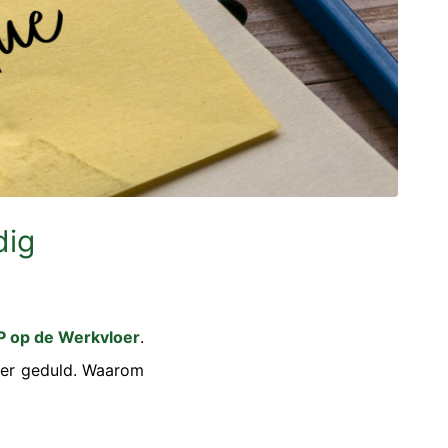
dig
P op de Werkvloer
.
over geduld. Waarom