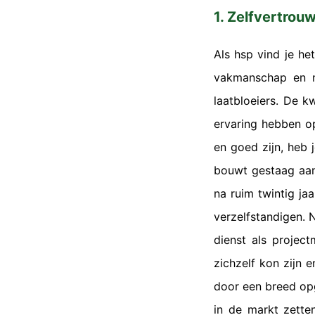
1. Zelfvertro
Als hsp vind je he
vakmanschap en n
laatbloeiers. De k
ervaring hebben o
en goed zijn, heb j
bouwt gestaag aan 
na ruim twintig ja
verzelfstandigen. N
dienst als project
zichzelf kon zijn e
door een breed opg
in de markt zette