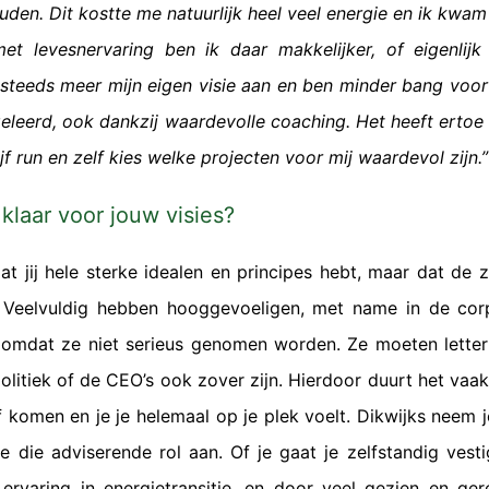
ouden. Dit kostte me natuurlijk heel veel energie en ik kwam
et levesnervaring ben ik daar makkelijker, of eigenlijk 
steeds meer mijn eigen visie aan en ben minder bang voor 
geleerd, ook dankzij waardevolle coaching. Het heeft ertoe 
jf run en zelf kies welke projecten voor mij waardevol zijn.”
 klaar voor jouw visies?
at jij hele sterke idealen en principes hebt, maar dat de
s. Veelvuldig hebben hooggevoeligen, met name in de cor
omdat ze niet serieus genomen worden. Ze moeten letterl
olitiek of de CEO’s ook zover zijn. Hierdoor duurt het vaak
erf komen en je je helemaal op je plek voelt. Dikwijks neem 
ere die adviserende rol aan. Of je gaat je zelfstandig vest
ervaring in energietransitie, en door veel gezien en ger