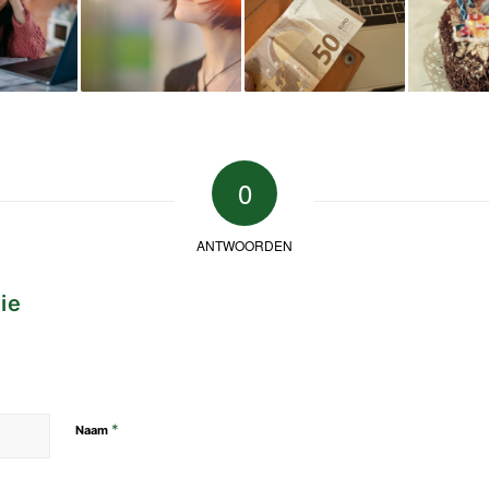
0
ANTWOORDEN
ie
*
Naam