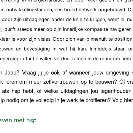
 in ontwikkelingslanden, een breed netwerk opgebouwd. Do
n door zijn uitdagingen onder de knie te krijgen, weet hij n
Hij durft steeds meer op zijn innerlijke kompas te navigeren
aar is voor zijn visies. Door zich van binnenuit te position
ouwen en bevestiging in wat hij kan. Inmiddels staan or
 energieproductie willen verduurzamen in de raam om hem 
 in Jaap? Vraag jij je ook af wanneer jouw omgeving 
ok leren om meer zelfvertrouwen op te bouwen? Of vra
j als hsp hebt, of welke uitdagingen jou tegenhouden
p nodig om je volledig in je werk te profileren? Volg hi
even met hsp