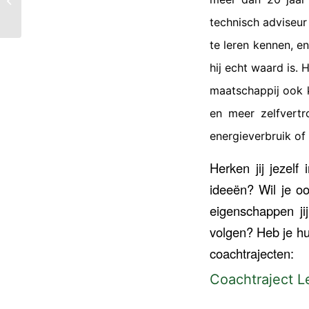
hanteren
technisch adviseur
te leren kennen, e
hij echt waard is. 
maatschappij ook kl
en meer zelfvertr
energieverbruik of
Herken jij jezelf
ideeën? Wil je o
eigenschappen ji
volgen? Heb je hul
coachtrajecten:
Coachtraject L