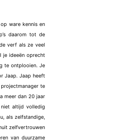
n op ware kennis en
p’s daarom tot de
de verf als ze veel
 je ideeën oprecht
ig te ontplooien. Je
or Jaap. Jaap heeft
s projectmanager te
 Na meer dan 20 jaar
iet altijd volledig
u, als zelfstandige,
uit zelfvertrouwen
teren van duurzame