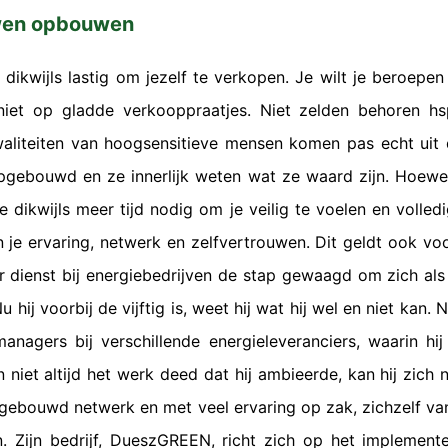
uwen opbouwen
t dikwijls lastig om jezelf te verkopen. Je wilt je beroepe
iet op gladde verkooppraatjes. Niet zelden behoren hs
waliteiten van hoogsensitieve mensen komen pas echt uit 
pgebouwd en ze innerlijk weten wat ze waard zijn. Hoewel
e dikwijls meer tijd nodig om je veilig te voelen en volled
je ervaring, netwerk en zelfvertrouwen. Dit geldt ook vo
ar dienst bij energiebedrijven de stap gewaagd om zich al
u hij voorbij de vijftig is, weet hij wat hij wel en niet kan.
managers bij verschillende energieleveranciers, waarin hij n
n niet altijd het werk deed dat hij ambieerde, kan hij zich n
ebouwd netwerk en met veel ervaring op zak, zichzelf van
n. Zijn bedrijf, DueszGREEN, richt zich op het implemen