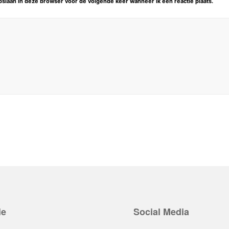
opslaan in deze browser voor de volgende keer wanneer ik een reactie plaats.
ie
Social Media