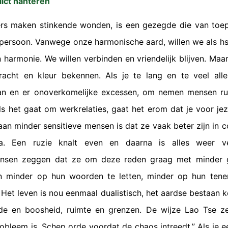
lict hanteren
rs maken stinkende wonden, is een gezegde die van toep
persoon. Vanwege onze harmonische aard, willen we als hs
n harmonie. We willen verbinden en vriendelijk blijven. Maa
cht en kleur bekennen. Als je te lang en te veel all
an en er onoverkomelijke excessen, om nemen mensen rui
ls het gaat om werkrelaties, gaat het erom dat je voor jez
aan minder sensitieve mensen is dat ze vaak beter zijn in c
. Een ruzie knalt even en daarna is alles weer ve
nsen zeggen dat ze om deze reden graag met minder ge
 minder op hun woorden te letten, minder op hun tene
. Het leven is nou eenmaal dualistisch, het aardse bestaan k
fde en boosheid, ruimte en grenzen. De wijze Lao Tse zei
obleem is. Schep orde voordat de chaos intreedt.” Als je e