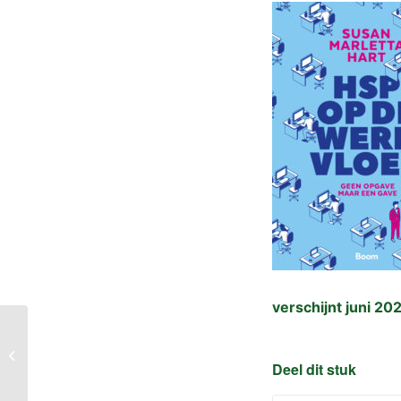
verschijnt juni 20
Waar is de vader die
met de knuppel de
Deel dit stuk
dreiging verjaagt?