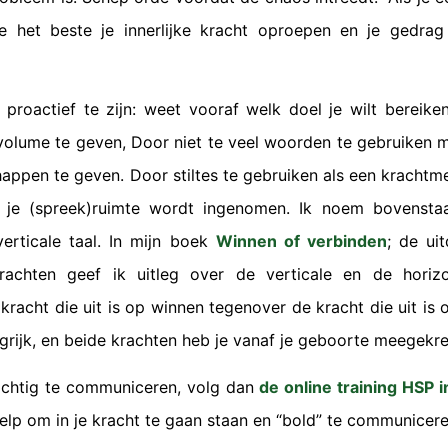
je het beste je innerlijke kracht oproepen en je gedra
 proactief te zijn: weet vooraf welk doel je wilt bereike
olume te geven, Door niet te veel woorden te gebruiken m
appen te geven. Door stiltes te gebruiken als een krachtmet
s je (spreek)ruimte wordt ingenomen. Ik noem bovenst
erticale taal. In mijn boek
Winnen of verbinden
; de ui
achten geef ik uitleg over de verticale en de horizo
 kracht die uit is op winnen tegenover de kracht die uit is 
ngrijk, en beide krachten heb je vanaf je geboorte meegekr
rachtig te communiceren, volg dan
de online training HSP i
help om in je kracht te gaan staan en “bold” te communicere