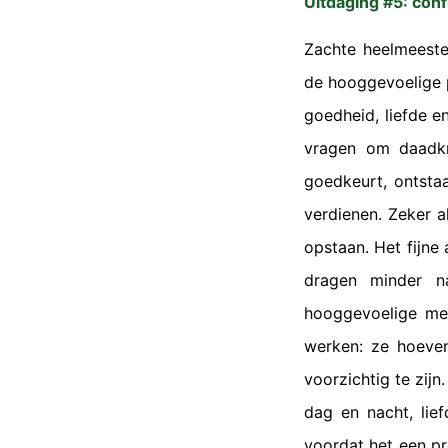
Uitdaging #5: conf
Zachte heelmeeste
de hooggevoelige 
goedheid, liefde e
vragen om daadkra
goedkeurt, ontsta
verdienen. Zeker a
opstaan. Het fijne 
dragen minder na
hooggevoelige me
werken: ze hoeven
voorzichtig te zijn
dag en nacht, lie
voordat het een pr