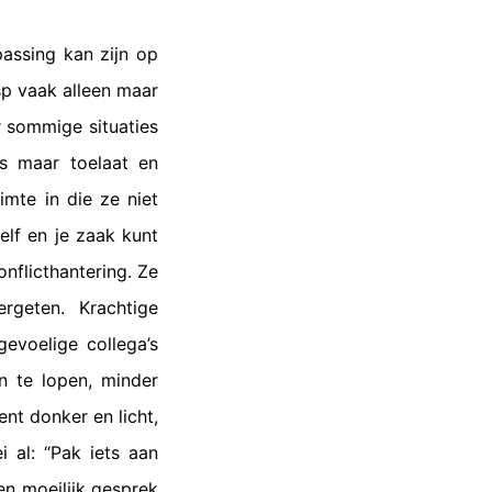
assing kan zijn op
p vaak alleen maar
r sommige situaties
es maar toelaat en
mte in die ze niet
elf en je zaak kunt
onflicthantering. Ze
rgeten. Krachtige
voelige collega’s
n te lopen, minder
ent donker en licht,
 al: “Pak iets aan
en moeilijk gesprek