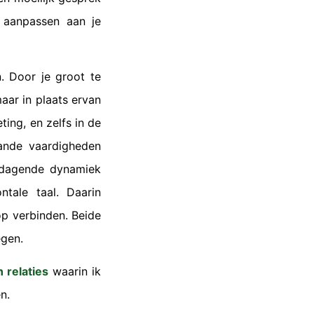
g aanpassen aan je
n. Door je groot te
aar in plaats ervan
ing, en zelfs in de
aande vaardigheden
tdagende dynamiek
ntale taal. Daarin
op verbinden. Beide
egen.
n relaties
waarin ik
n.