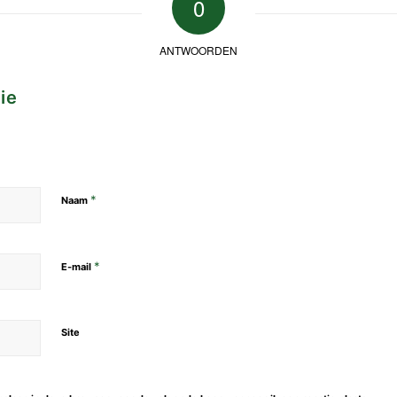
0
ANTWOORDEN
ie
*
Naam
*
E-mail
Site