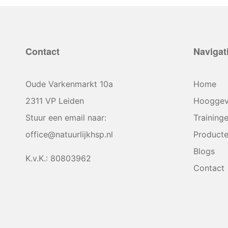
Contact
Navigat
Oude Varkenmarkt 10a
Home
2311 VP Leiden
Hooggev
Stuur een email naar:
Training
office@natuurlijkhsp.nl
Product
Blogs
K.v.K.: 80803962
Contact