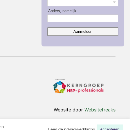
Anders, namelijk
Aanmelden
Website door
Websitefreaks
en.
Lees de privacyverklaring
Accepteren