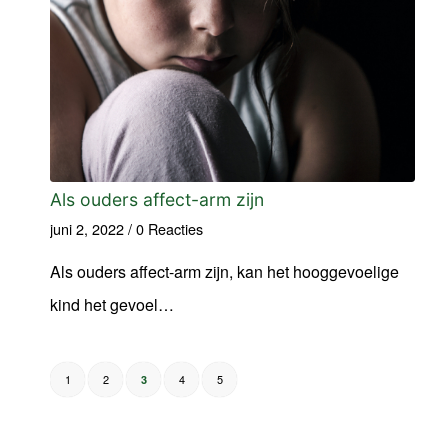
Als ouders affect-arm zijn
juni 2, 2022
/
0 Reacties
Als ouders affect-arm zijn, kan het hooggevoelige
kind het gevoel…
1
2
4
5
3